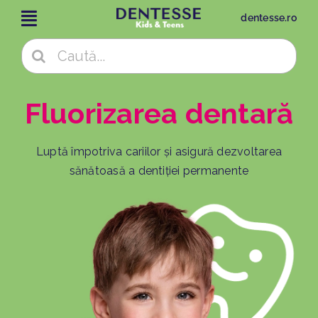
Skip
dentesse.ro
to
content
Cautare...
Fluorizarea dentară
Luptă împotriva cariilor și asigură dezvoltarea
sănătoasă a dentiției permanente