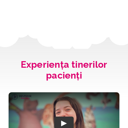
Experiența tinerilor
pacienți
Play