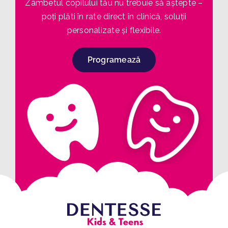
Zâmbetul copilului tău nu trebuie să aștepte –
poți plăti în rate direct în clinică, soluții
personalizate și flexibile.
Programează