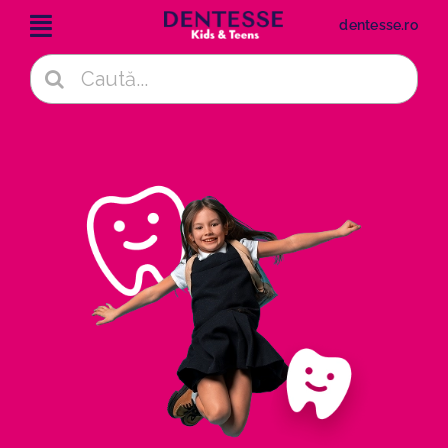
Skip
dentesse.ro
to
content
Cautare...